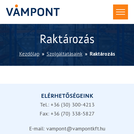
Raktározás
Kezdőlap
»
Szolgáltatásaink
»
Raktározás
ELÉRHETŐSÉGEINK
Tel.:
+36 (30) 300-4213
Fax: +36 (70) 338-5827
E-mail:
vampont@vampontkft.hu